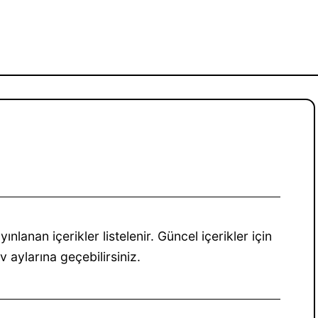
anan içerikler listelenir. Güncel içerikler için
v aylarına geçebilirsiniz.