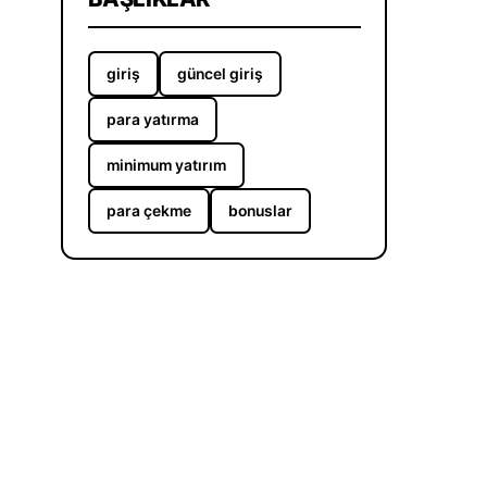
giriş
güncel giriş
para yatırma
minimum yatırım
para çekme
bonuslar