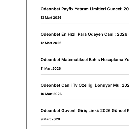
Odeonbet Payfix Yatırım Limitleri Guncel: 2
13 Mart 2026
Odeonbet En Hızlı Para Odeyen Canli: 2026
12 Mart 2026
Odeonbet Matematiksel Bahis Hesaplama Yo
11 Mart 2026
Odeonbet Canli Tv Ozelligi Donuyor Mu: 20
10 Mart 2026
Odeonbet Guvenli Giriş Linki: 2026 Güncel
9 Mart 2026