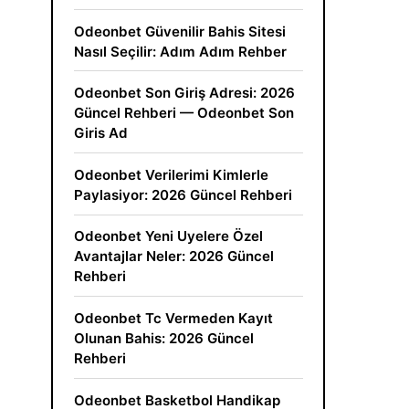
Odeonbet Güvenilir Bahis Sitesi
Nasıl Seçilir: Adım Adım Rehber
Odeonbet Son Giriş Adresi: 2026
Güncel Rehberi — Odeonbet Son
Giris Ad
Odeonbet Verilerimi Kimlerle
Paylasiyor: 2026 Güncel Rehberi
Odeonbet Yeni Uyelere Özel
Avantajlar Neler: 2026 Güncel
Rehberi
Odeonbet Tc Vermeden Kayıt
Olunan Bahis: 2026 Güncel
Rehberi
Odeonbet Basketbol Handikap