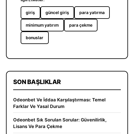
giriş
güncel giriş
para yatırma
minimum yatırım
para çekme
bonuslar
SON BAŞLIKLAR
Odeonbet Ve İddaa Karşılaştırması: Temel
Farklar Ve Yasal Durum
Odeonbet Sık Sorulan Sorular: Güvenilirlik,
Lisans Ve Para Çekme