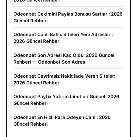
Odeonbet Cekimini Paylas Bonusu Sartlari: 2026
Güncel Rehberi
Odeonbet Canli Bahis Siteleri Yeni Adresleri:
2026 Güncel Rehberi
Odeonbet Son Adresi Kac Oldu: 2026 Güncel
Rehberi — Odeonbet Son Adres
Odeonbet Cevrimsiz Nakit Iade Veren Siteler:
2026 Güncel Rehberi
Odeonbet Payfix Yatırım Limitleri Guncel: 2026
Güncel Rehberi
Odeonbet En Hızlı Para Odeyen Canli: 2026
Güncel Rehberi