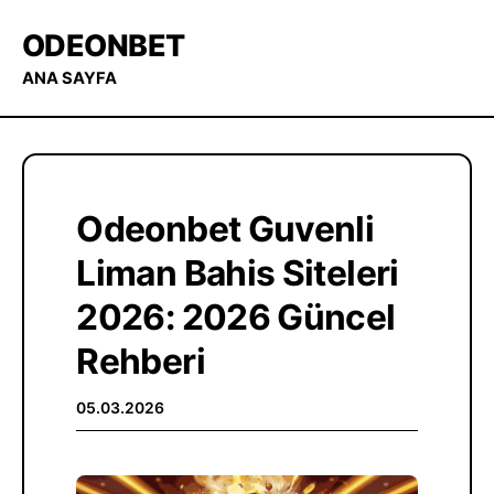
ODEONBET
ANA SAYFA
Odeonbet Guvenli
Liman Bahis Siteleri
2026: 2026 Güncel
Rehberi
05.03.2026