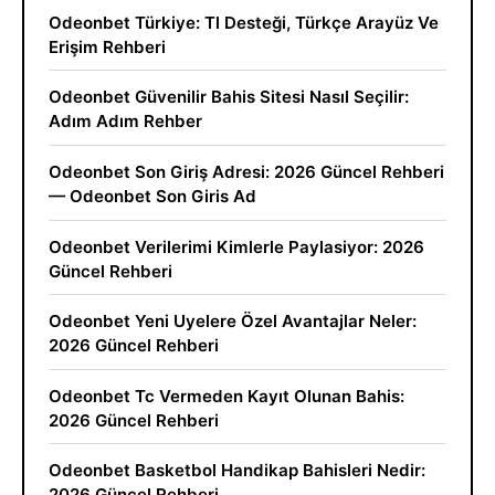
Odeonbet Türkiye: Tl Desteği, Türkçe Arayüz Ve
Erişim Rehberi
Odeonbet Güvenilir Bahis Sitesi Nasıl Seçilir:
Adım Adım Rehber
Odeonbet Son Giriş Adresi: 2026 Güncel Rehberi
— Odeonbet Son Giris Ad
Odeonbet Verilerimi Kimlerle Paylasiyor: 2026
Güncel Rehberi
Odeonbet Yeni Uyelere Özel Avantajlar Neler:
2026 Güncel Rehberi
Odeonbet Tc Vermeden Kayıt Olunan Bahis:
2026 Güncel Rehberi
Odeonbet Basketbol Handikap Bahisleri Nedir:
2026 Güncel Rehberi