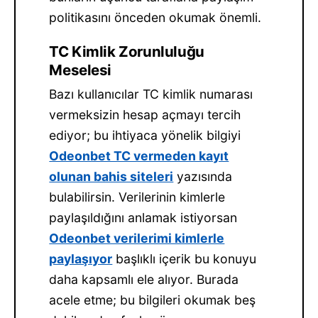
politikasını önceden okumak önemli.
TC Kimlik Zorunluluğu
Meselesi
Bazı kullanıcılar TC kimlik numarası
vermeksizin hesap açmayı tercih
ediyor; bu ihtiyaca yönelik bilgiyi
Odeonbet TC vermeden kayıt
olunan bahis siteleri
yazısında
bulabilirsin. Verilerinin kimlerle
paylaşıldığını anlamak istiyorsan
Odeonbet verilerimi kimlerle
paylaşıyor
başlıklı içerik bu konuyu
daha kapsamlı ele alıyor. Burada
acele etme; bu bilgileri okumak beş