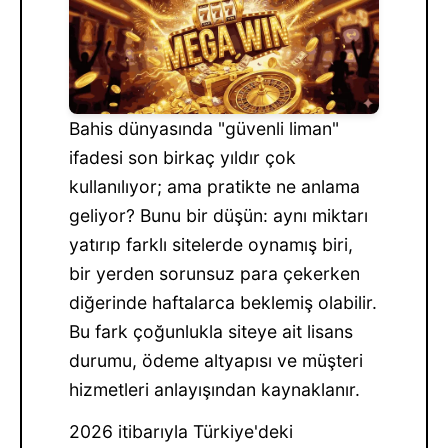
Bahis dünyasında "güvenli liman"
ifadesi son birkaç yıldır çok
kullanılıyor; ama pratikte ne anlama
geliyor? Bunu bir düşün: aynı miktarı
yatırıp farklı sitelerde oynamış biri,
bir yerden sorunsuz para çekerken
diğerinde haftalarca beklemiş olabilir.
Bu fark çoğunlukla siteye ait lisans
durumu, ödeme altyapısı ve müşteri
hizmetleri anlayışından kaynaklanır.
2026 itibarıyla Türkiye'deki