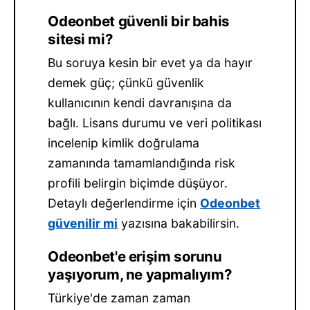
Odeonbet güvenli bir bahis
sitesi mi?
Bu soruya kesin bir evet ya da hayır
demek güç; çünkü güvenlik
kullanıcının kendi davranışına da
bağlı. Lisans durumu ve veri politikası
incelenip kimlik doğrulama
zamanında tamamlandığında risk
profili belirgin biçimde düşüyor.
Detaylı değerlendirme için
Odeonbet
güvenilir mi
yazısına bakabilirsin.
Odeonbet'e erişim sorunu
yaşıyorum, ne yapmalıyım?
Türkiye'de zaman zaman