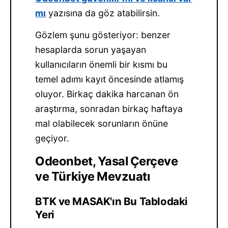
mı
yazısına da göz atabilirsin.
Gözlem şunu gösteriyor: benzer
hesaplarda sorun yaşayan
kullanıcıların önemli bir kısmı bu
temel adımı kayıt öncesinde atlamış
oluyor. Birkaç dakika harcanan ön
araştırma, sonradan birkaç haftaya
mal olabilecek sorunların önüne
geçiyor.
Odeonbet, Yasal Çerçeve
ve Türkiye Mevzuatı
BTK ve MASAK'ın Bu Tablodaki
Yeri