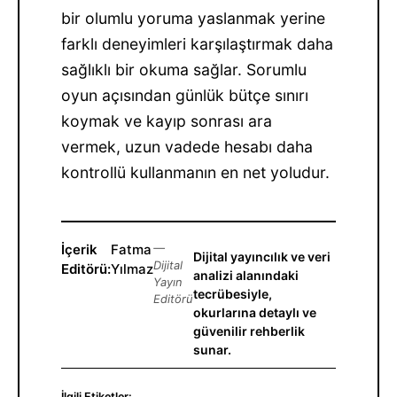
bir olumlu yoruma yaslanmak yerine
farklı deneyimleri karşılaştırmak daha
sağlıklı bir okuma sağlar. Sorumlu
oyun açısından günlük bütçe sınırı
koymak ve kayıp sonrası ara
vermek, uzun vadede hesabı daha
kontrollü kullanmanın en net yoludur.
İçerik
Fatma
—
Dijital yayıncılık ve veri
Dijital
Editörü:
Yılmaz
analizi alanındaki
Yayın
tecrübesiyle,
Editörü
okurlarına detaylı ve
güvenilir rehberlik
sunar.
İlgili Etiketler: