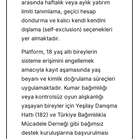
arasında haftalık veya aylık yatırım
limiti tanımlama, geçici hesap
dondurma ve kalıcı kendi kendini
dışlama (self-exclusion) seçenekleri
yer almaktadır.
Platform, 18 yaş altı bireylerin
sisteme erişimini engellemek
amacıyla kayıt aşamasında yaş
beyanı ve kimlik doğrulama süreçleri
uygulamaktadır. Kumar bağımlılığı
veya kontrolsüz oyun alışkanlığı
yaşayan bireyler için Yeşilay Danışma
Hattı (182) ve Türkiye Bağımlılıkla
Mücadele Derneği gibi bağımsız
destek kuruluşlarına başvurulması