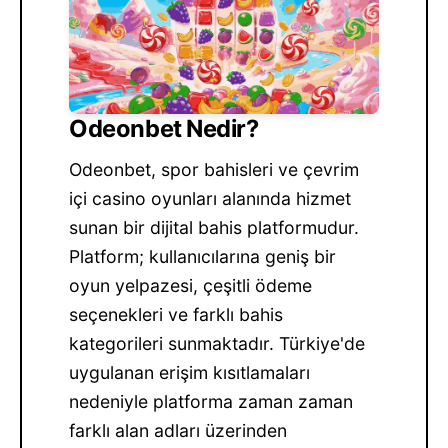
Odeonbet Nedir?
Odeonbet, spor bahisleri ve çevrim
içi casino oyunları alanında hizmet
sunan bir dijital bahis platformudur.
Platform; kullanıcılarına geniş bir
oyun yelpazesi, çeşitli ödeme
seçenekleri ve farklı bahis
kategorileri sunmaktadır. Türkiye'de
uygulanan erişim kısıtlamaları
nedeniyle platforma zaman zaman
farklı alan adları üzerinden