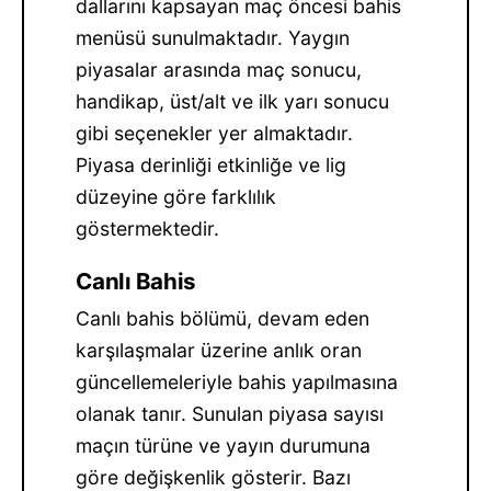
dallarını kapsayan maç öncesi bahis
menüsü sunulmaktadır. Yaygın
piyasalar arasında maç sonucu,
handikap, üst/alt ve ilk yarı sonucu
gibi seçenekler yer almaktadır.
Piyasa derinliği etkinliğe ve lig
düzeyine göre farklılık
göstermektedir.
Canlı Bahis
Canlı bahis bölümü, devam eden
karşılaşmalar üzerine anlık oran
güncellemeleriyle bahis yapılmasına
olanak tanır. Sunulan piyasa sayısı
maçın türüne ve yayın durumuna
göre değişkenlik gösterir. Bazı