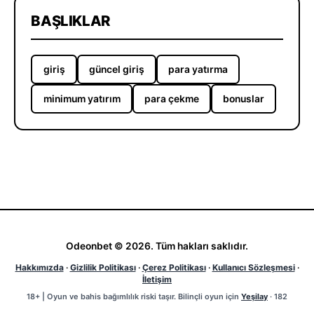
BAŞLIKLAR
giriş
güncel giriş
para yatırma
minimum yatırım
para çekme
bonuslar
Odeonbet © 2026. Tüm hakları saklıdır.
Hakkımızda
·
Gizlilik Politikası
·
Çerez Politikası
·
Kullanıcı Sözleşmesi
·
İletişim
18+ | Oyun ve bahis bağımlılık riski taşır. Bilinçli oyun için
Yeşilay
· 182