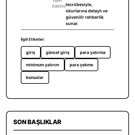
Yayın
tecrübesiyle,
Editörü
okurlarına detaylı ve
güvenilir rehberlik
sunar.
İlgili Etiketler:
giriş
güncel giriş
para yatırma
minimum yatırım
para çekme
bonuslar
SON BAŞLIKLAR