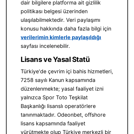
dair bilgilere platforma ait gizlilik
politikası belgesi üzerinden
ulaşılabilmektedir. Veri paylaşımı
konusu hakkında daha fazla bilgi için
verilerimin kimlerle paylaşıldığı
sayfası incelenebilir.
Lisans ve Yasal Statü
Türkiye'de çevrim içi bahis hizmetleri,
7258 sayılı Kanun kapsamında
düzenlenmekte; yasal faaliyet izni
yalnızca Spor Toto Teşkilat
Başkanlığı lisanslı operatörlere
tanınmaktadır. Odeonbet, offshore
lisans kapsamında faaliyet
yürütmekte olup Türkiye merkezli bir