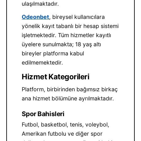
ulaşılmaktadır.
Odeonbet
, bireysel kullanıcılara
yönelik kayıt tabanlı bir hesap sistemi
işletmektedir. Tüm hizmetler kayıtlı
üyelere sunulmakta; 18 yaş altı
bireyler platforma kabul
edilmemektedir.
Hizmet Kategorileri
Platform, birbirinden bağımsız birkaç
ana hizmet bölümüne ayrılmaktadır.
Spor Bahisleri
Futbol, basketbol, tenis, voleybol,
Amerikan futbolu ve diğer spor