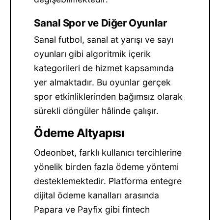
Sanal Spor ve Diğer Oyunlar
Sanal futbol, sanal at yarışı ve sayı
oyunları gibi algoritmik içerik
kategorileri de hizmet kapsamında
yer almaktadır. Bu oyunlar gerçek
spor etkinliklerinden bağımsız olarak
sürekli döngüler hâlinde çalışır.
Ödeme Altyapısı
Odeonbet, farklı kullanıcı tercihlerine
yönelik birden fazla ödeme yöntemi
desteklemektedir. Platforma entegre
dijital ödeme kanalları arasında
Papara ve Payfix gibi fintech