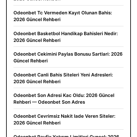
Odeonbet Tc Vermeden Kayıt Olunan Bahis:
2026 Güncel Rehberi
Odeonbet Basketbol Handikap Bahisleri Nedir:
2026 Güncel Rehberi
Odeonbet Cekimini Paylas Bonusu Sartlari: 2026
Güncel Rehberi
Odeonbet Canli Bahis Siteleri Yeni Adresleri:
2026 Güncel Rehberi
Odeonbet Son Adresi Kac Oldu: 2026 Güncel
Rehberi — Odeonbet Son Adres
Odeonbet Cevrimsiz Nakit Iade Veren Siteler:
2026 Güncel Rehberi
Odeonbet Payfix Yatırım Limitleri Guncel: 2026