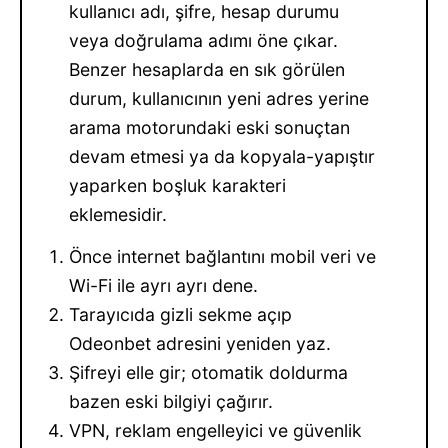
kullanıcı adı, şifre, hesap durumu
veya doğrulama adımı öne çıkar.
Benzer hesaplarda en sık görülen
durum, kullanıcının yeni adres yerine
arama motorundaki eski sonuçtan
devam etmesi ya da kopyala-yapıştır
yaparken boşluk karakteri
eklemesidir.
Önce internet bağlantını mobil veri ve
Wi-Fi ile ayrı ayrı dene.
Tarayıcıda gizli sekme açıp
Odeonbet adresini yeniden yaz.
Şifreyi elle gir; otomatik doldurma
bazen eski bilgiyi çağırır.
VPN, reklam engelleyici ve güvenlik