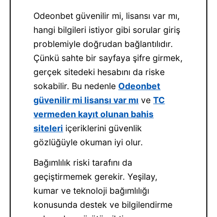
Odeonbet güvenilir mi, lisansı var mı,
hangi bilgileri istiyor gibi sorular giriş
problemiyle doğrudan bağlantılıdır.
Çünkü sahte bir sayfaya şifre girmek,
gerçek sitedeki hesabını da riske
sokabilir. Bu nedenle
Odeonbet
güvenilir mi lisansı var mı
ve
TC
vermeden kayıt olunan bahis
siteleri
içeriklerini güvenlik
gözlüğüyle okuman iyi olur.
Bağımlılık riski tarafını da
geçiştirmemek gerekir. Yeşilay,
kumar ve teknoloji bağımlılığı
konusunda destek ve bilgilendirme