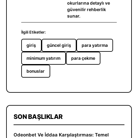
okurlarına detaylı ve
güvenilir rehberlik
sunar.
İlgili Etiketler:
giriş
güncel giriş
para yatırma
minimum yatırım
para çekme
bonuslar
SON BAŞLIKLAR
Odeonbet Ve İddaa Karşılaştırması: Temel