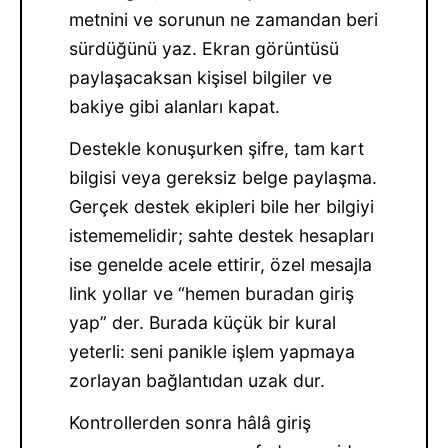
metnini ve sorunun ne zamandan beri
sürdüğünü yaz. Ekran görüntüsü
paylaşacaksan kişisel bilgiler ve
bakiye gibi alanları kapat.
Destekle konuşurken şifre, tam kart
bilgisi veya gereksiz belge paylaşma.
Gerçek destek ekipleri bile her bilgiyi
istememelidir; sahte destek hesapları
ise genelde acele ettirir, özel mesajla
link yollar ve “hemen buradan giriş
yap” der. Burada küçük bir kural
yeterli: seni panikle işlem yapmaya
zorlayan bağlantıdan uzak dur.
Kontrollerden sonra hâlâ giriş