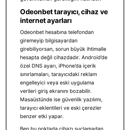
Odeonbet tarayıcı, cihaz ve
internet ayarları
Odeonbet hesabına telefondan
giremeyip bilgisayardan
girebiliyorsan, sorun büyük ihtimalle
hesapta değil cihazdadır. Android’de
özel DNS ayarı, iPhone’da içerik
sınırlamaları, tarayıcıdaki reklam
engelleyici veya eski uygulama
verileri giriş ekranını bozabilir.
Masaüstünde ise güvenlik yazılımı,
tarayıcı eklentileri ve eski çerezler
benzer etki yapar.
Ben bu noktada cihazı suçlamadan