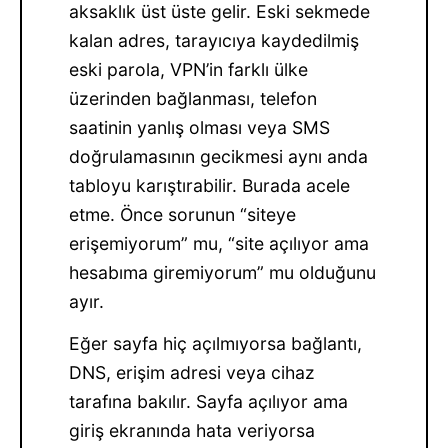
aksaklık üst üste gelir. Eski sekmede
kalan adres, tarayıcıya kaydedilmiş
eski parola, VPN’in farklı ülke
üzerinden bağlanması, telefon
saatinin yanlış olması veya SMS
doğrulamasının gecikmesi aynı anda
tabloyu karıştırabilir. Burada acele
etme. Önce sorunun “siteye
erişemiyorum” mu, “site açılıyor ama
hesabıma giremiyorum” mu olduğunu
ayır.
Eğer sayfa hiç açılmıyorsa bağlantı,
DNS, erişim adresi veya cihaz
tarafına bakılır. Sayfa açılıyor ama
giriş ekranında hata veriyorsa