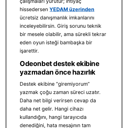
çalışmaları yürütür; ihtiyaç
hissedersen
YEDAM üzerinden
ücretsiz danışmanlık imkanlarını
inceleyebilirsin. Giriş sorunu teknik
bir mesele olabilir, ama sürekli tekrar
eden oyun isteği bambaşka bir
işarettir.
Odeonbet destek ekibine
yazmadan önce hazırlık
Destek ekibine “giremiyorum”
yazmak çoğu zaman süreci uzatır.
Daha net bilgi verirsen cevap da
daha net gelir. Hangi cihazı
kullandığını, hangi tarayıcıda
denediğini, hata mesajının tam