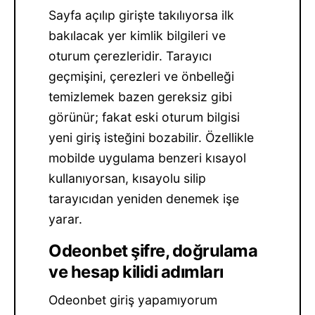
Sayfa açılıp girişte takılıyorsa ilk
bakılacak yer kimlik bilgileri ve
oturum çerezleridir. Tarayıcı
geçmişini, çerezleri ve önbelleği
temizlemek bazen gereksiz gibi
görünür; fakat eski oturum bilgisi
yeni giriş isteğini bozabilir. Özellikle
mobilde uygulama benzeri kısayol
kullanıyorsan, kısayolu silip
tarayıcıdan yeniden denemek işe
yarar.
Odeonbet şifre, doğrulama
ve hesap kilidi adımları
Odeonbet giriş yapamıyorum