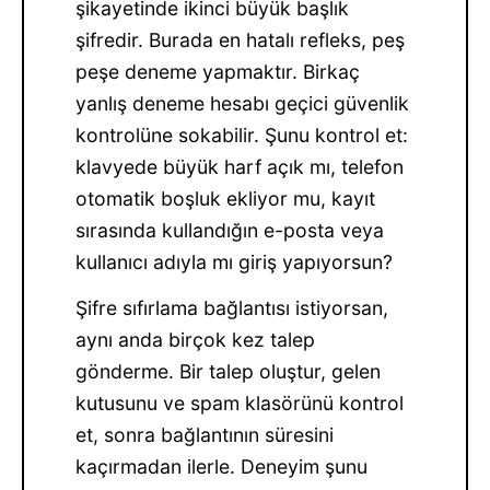
şikayetinde ikinci büyük başlık
şifredir. Burada en hatalı refleks, peş
peşe deneme yapmaktır. Birkaç
yanlış deneme hesabı geçici güvenlik
kontrolüne sokabilir. Şunu kontrol et:
klavyede büyük harf açık mı, telefon
otomatik boşluk ekliyor mu, kayıt
sırasında kullandığın e-posta veya
kullanıcı adıyla mı giriş yapıyorsun?
Şifre sıfırlama bağlantısı istiyorsan,
aynı anda birçok kez talep
gönderme. Bir talep oluştur, gelen
kutusunu ve spam klasörünü kontrol
et, sonra bağlantının süresini
kaçırmadan ilerle. Deneyim şunu