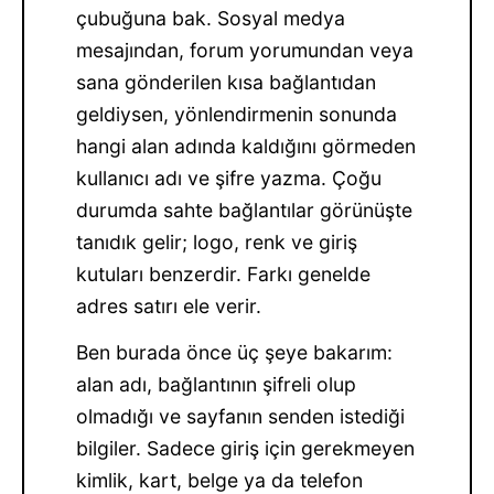
çubuğuna bak. Sosyal medya
mesajından, forum yorumundan veya
sana gönderilen kısa bağlantıdan
geldiysen, yönlendirmenin sonunda
hangi alan adında kaldığını görmeden
kullanıcı adı ve şifre yazma. Çoğu
durumda sahte bağlantılar görünüşte
tanıdık gelir; logo, renk ve giriş
kutuları benzerdir. Farkı genelde
adres satırı ele verir.
Ben burada önce üç şeye bakarım:
alan adı, bağlantının şifreli olup
olmadığı ve sayfanın senden istediği
bilgiler. Sadece giriş için gerekmeyen
kimlik, kart, belge ya da telefon