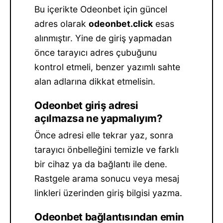
Bu içerikte Odeonbet için güncel
adres olarak
odeonbet.click
esas
alınmıştır. Yine de giriş yapmadan
önce tarayıcı adres çubuğunu
kontrol etmeli, benzer yazımlı sahte
alan adlarına dikkat etmelisin.
Odeonbet giriş adresi
açılmazsa ne yapmalıyım?
Önce adresi elle tekrar yaz, sonra
tarayıcı önbelleğini temizle ve farklı
bir cihaz ya da bağlantı ile dene.
Rastgele arama sonucu veya mesaj
linkleri üzerinden giriş bilgisi yazma.
Odeonbet bağlantısından emin