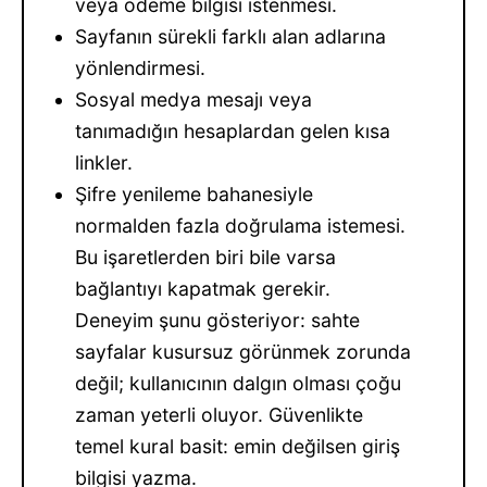
veya ödeme bilgisi istenmesi.
Sayfanın sürekli farklı alan adlarına
yönlendirmesi.
Sosyal medya mesajı veya
tanımadığın hesaplardan gelen kısa
linkler.
Şifre yenileme bahanesiyle
normalden fazla doğrulama istemesi.
Bu işaretlerden biri bile varsa
bağlantıyı kapatmak gerekir.
Deneyim şunu gösteriyor: sahte
sayfalar kusursuz görünmek zorunda
değil; kullanıcının dalgın olması çoğu
zaman yeterli oluyor. Güvenlikte
temel kural basit: emin değilsen giriş
bilgisi yazma.