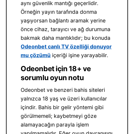
aynı güvenlik mantığı geçerlidir.
Örneğin yayın tarafında donma
yaşıyorsan bağlantı aramak yerine
önce cihaz, tarayıcı ve ağ durumuna
bakmak daha mantıklıdır; bu konuda
Odeonbet canlı TV özelliği donuyor
mu çözümü
içeriği işine yarayabilir.
Odeonbet için 18+ ve
sorumlu oyun notu
Odeonbet ve benzeri bahis siteleri
yalnızca 18 yaş ve üzeri kullanıcılar
içindir. Bahis bir gelir yöntemi gibi
görülmemeli; kaybetmeyi göze
alamayacağın parayla işlem
yapılmamalıdır. Eğer oyun davranışını