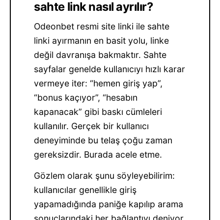
sahte link nasıl ayrılır?
Odeonbet resmi site linki ile sahte
linki ayırmanın en basit yolu, linke
değil davranışa bakmaktır. Sahte
sayfalar genelde kullanıcıyı hızlı karar
vermeye iter: “hemen giriş yap”,
“bonus kaçıyor”, “hesabın
kapanacak” gibi baskı cümleleri
kullanılır. Gerçek bir kullanıcı
deneyiminde bu telaş çoğu zaman
gereksizdir. Burada acele etme.
Gözlem olarak şunu söyleyebilirim:
kullanıcılar genellikle giriş
yapamadığında paniğe kapılıp arama
sonuçlarındaki her bağlantıyı deniyor.