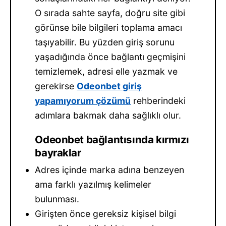
O sırada sahte sayfa, doğru site gibi
görünse bile bilgileri toplama amacı
taşıyabilir. Bu yüzden giriş sorunu
yaşadığında önce bağlantı geçmişini
temizlemek, adresi elle yazmak ve
gerekirse
Odeonbet giriş
yapamıyorum çözümü
rehberindeki
adımlara bakmak daha sağlıklı olur.
Odeonbet bağlantısında kırmızı
bayraklar
Adres içinde marka adına benzeyen
ama farklı yazılmış kelimeler
bulunması.
Girişten önce gereksiz kişisel bilgi