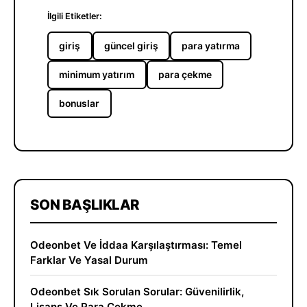
İlgili Etiketler:
giriş
güncel giriş
para yatırma
minimum yatırım
para çekme
bonuslar
SON BAŞLIKLAR
Odeonbet Ve İddaa Karşılaştırması: Temel
Farklar Ve Yasal Durum
Odeonbet Sık Sorulan Sorular: Güvenilirlik,
Lisans Ve Para Çekme