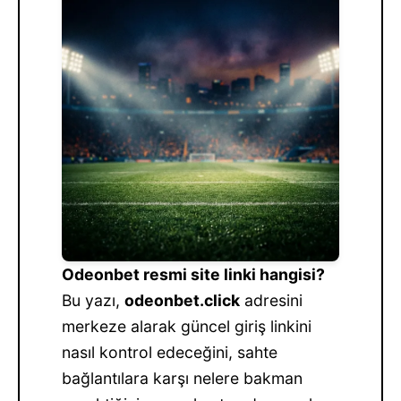
Odeonbet resmi site linki hangisi?
Bu yazı,
odeonbet.click
adresini
merkeze alarak güncel giriş linkini
nasıl kontrol edeceğini, sahte
bağlantılara karşı nelere bakman