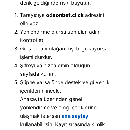
denk geldiğinde riski büyütür.
Tarayıcıya
odeonbet.click
adresini
elle yaz.
Yönlendirme olursa son alan adını
kontrol et.
Giriş ekranı olağan dışı bilgi istiyorsa
işlemi durdur.
Şifreyi yalnızca emin olduğun
sayfada kullan.
Şüphe varsa önce destek ve güvenlik
içeriklerini incele.
Anasayfa üzerinden genel
yönlendirme ve blog içeriklerine
ulaşmak istersen
ana sayfayı
kullanabilirsin. Kayıt sırasında kimlik