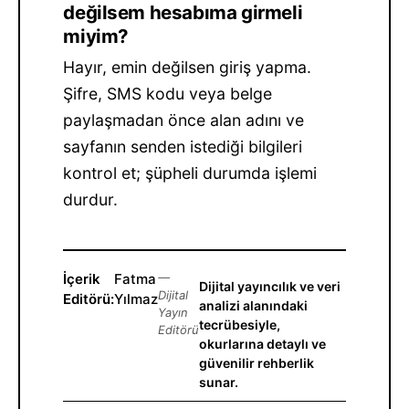
değilsem hesabıma girmeli
miyim?
Hayır, emin değilsen giriş yapma.
Şifre, SMS kodu veya belge
paylaşmadan önce alan adını ve
sayfanın senden istediği bilgileri
kontrol et; şüpheli durumda işlemi
durdur.
İçerik
Fatma
—
Dijital yayıncılık ve veri
Dijital
Editörü:
Yılmaz
analizi alanındaki
Yayın
tecrübesiyle,
Editörü
okurlarına detaylı ve
güvenilir rehberlik
sunar.