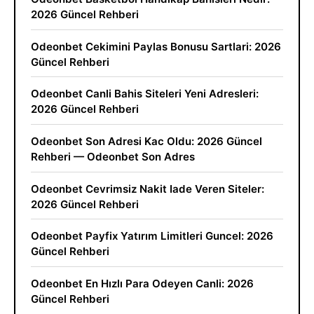
2026 Güncel Rehberi
Odeonbet Cekimini Paylas Bonusu Sartlari: 2026
Güncel Rehberi
Odeonbet Canli Bahis Siteleri Yeni Adresleri:
2026 Güncel Rehberi
Odeonbet Son Adresi Kac Oldu: 2026 Güncel
Rehberi — Odeonbet Son Adres
Odeonbet Cevrimsiz Nakit Iade Veren Siteler:
2026 Güncel Rehberi
Odeonbet Payfix Yatırım Limitleri Guncel: 2026
Güncel Rehberi
Odeonbet En Hızlı Para Odeyen Canli: 2026
Güncel Rehberi