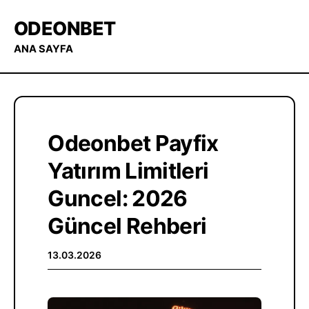
ODEONBET
ANA SAYFA
Odeonbet Payfix
Yatırım Limitleri
Guncel: 2026
Güncel Rehberi
13.03.2026