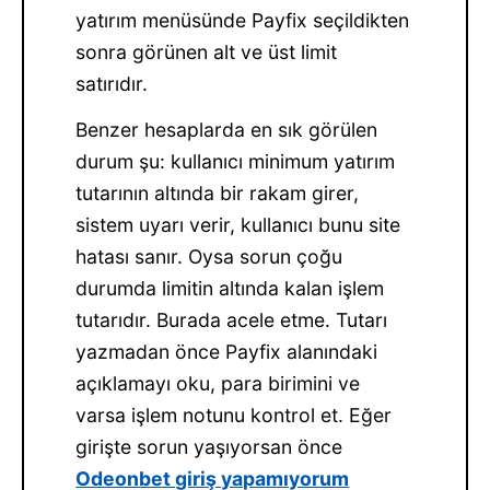
yatırım menüsünde Payfix seçildikten
sonra görünen alt ve üst limit
satırıdır.
Benzer hesaplarda en sık görülen
durum şu: kullanıcı minimum yatırım
tutarının altında bir rakam girer,
sistem uyarı verir, kullanıcı bunu site
hatası sanır. Oysa sorun çoğu
durumda limitin altında kalan işlem
tutarıdır. Burada acele etme. Tutarı
yazmadan önce Payfix alanındaki
açıklamayı oku, para birimini ve
varsa işlem notunu kontrol et. Eğer
girişte sorun yaşıyorsan önce
Odeonbet giriş yapamıyorum