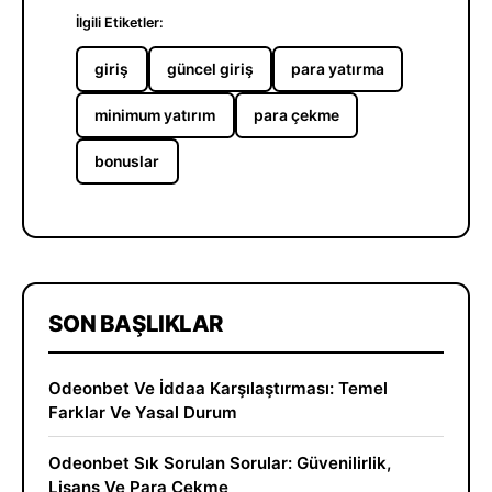
İlgili Etiketler:
giriş
güncel giriş
para yatırma
minimum yatırım
para çekme
bonuslar
SON BAŞLIKLAR
Odeonbet Ve İddaa Karşılaştırması: Temel
Farklar Ve Yasal Durum
Odeonbet Sık Sorulan Sorular: Güvenilirlik,
Lisans Ve Para Çekme