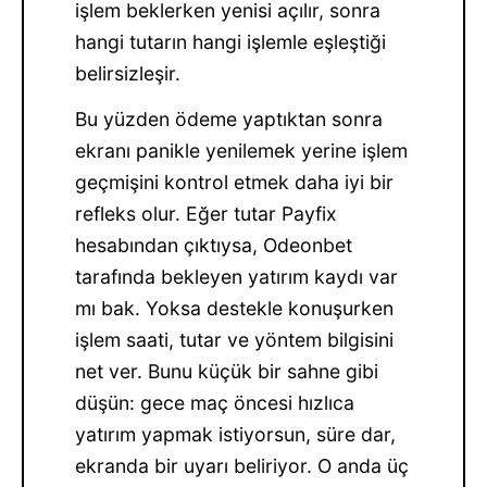
işlem beklerken yenisi açılır, sonra
hangi tutarın hangi işlemle eşleştiği
belirsizleşir.
Bu yüzden ödeme yaptıktan sonra
ekranı panikle yenilemek yerine işlem
geçmişini kontrol etmek daha iyi bir
refleks olur. Eğer tutar Payfix
hesabından çıktıysa, Odeonbet
tarafında bekleyen yatırım kaydı var
mı bak. Yoksa destekle konuşurken
işlem saati, tutar ve yöntem bilgisini
net ver. Bunu küçük bir sahne gibi
düşün: gece maç öncesi hızlıca
yatırım yapmak istiyorsun, süre dar,
ekranda bir uyarı beliriyor. O anda üç