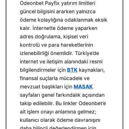
Odeonbet Payfix yatırım limitleri
güncel bilgisini ararken yalnızca
ödeme kolaylığına odaklanmak eksik
kalır. İnternette ödeme yaparken
adres doğrulama, kişisel veri
kontrolü ve para hareketlerinin
izlenebilirliği önemlidir. Türkiye’de
internet ve iletişim alanındaki resmi
bilgilendirmeler için
BTK
kaynakları,
finansal suçlarla mücadele ve
mevzuat başlıkları için
MASAK
sayfaları genel farkındalık açısından
takip edilebilir. Bu linkler Odeonbet’e
ait işlem onayı anlamına gelmez;
kullanıcı olarak ödeme davranışını
daha bilinçli değerlendirmen için