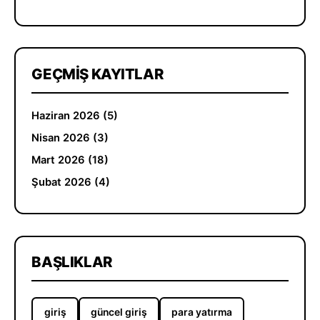
GEÇMIŞ KAYITLAR
Haziran 2026 (5)
Nisan 2026 (3)
Mart 2026 (18)
Şubat 2026 (4)
BAŞLIKLAR
giriş
güncel giriş
para yatırma