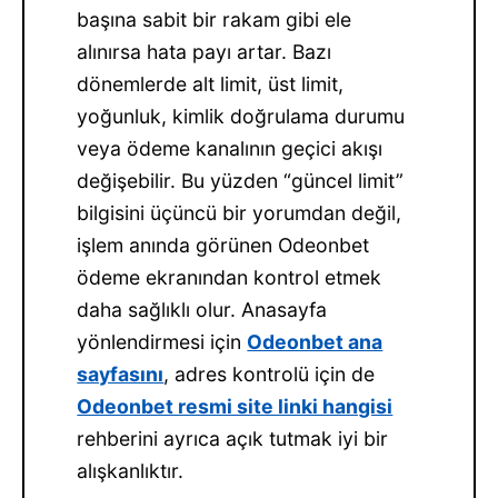
başına sabit bir rakam gibi ele
alınırsa hata payı artar. Bazı
dönemlerde alt limit, üst limit,
yoğunluk, kimlik doğrulama durumu
veya ödeme kanalının geçici akışı
değişebilir. Bu yüzden “güncel limit”
bilgisini üçüncü bir yorumdan değil,
işlem anında görünen Odeonbet
ödeme ekranından kontrol etmek
daha sağlıklı olur. Anasayfa
yönlendirmesi için
Odeonbet ana
sayfasını
, adres kontrolü için de
Odeonbet resmi site linki hangisi
rehberini ayrıca açık tutmak iyi bir
alışkanlıktır.