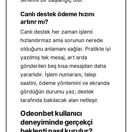
Canlı destek ödeme hızını
artırır mı?
Canlı destek her zaman işlemi
hızlandırmaz ama sorunun nerede
olduğunu anlamanı sağlar. Pratikte iyi
yazılmış tek mesaj, art arda
gönderilen beş kısa mesajdan daha
yararlıdır. İşlem numaranı, talep
saatini, ödeme yöntemini ve ekranda
gördüğün durumu yaz; destek
tarafında bakılacak alan netleşir.
Odeonbet kullanıcı
deneyiminde gerçekçi
beklenti nasıl kurulur?