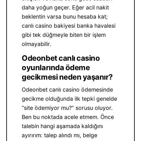
daha yoğun geçer. Eğer acil nakit
beklentin varsa bunu hesaba kat;
canlı casino bakiyesi banka havalesi
gibi tek düğmeyle biten bir işlem
olmayabilir.
Odeonbet canlı casino
oyunlarında ödeme
gecikmesi neden yaşanır?
Odeonbet canlı casino ödemesinde
gecikme olduğunda ilk tepki genelde
“site ödemiyor mu?” sorusu oluyor.
Ben bu noktada acele etmem. Önce
talebin hangi aşamada kaldığını
ayırırım: talep alındı mı, belge