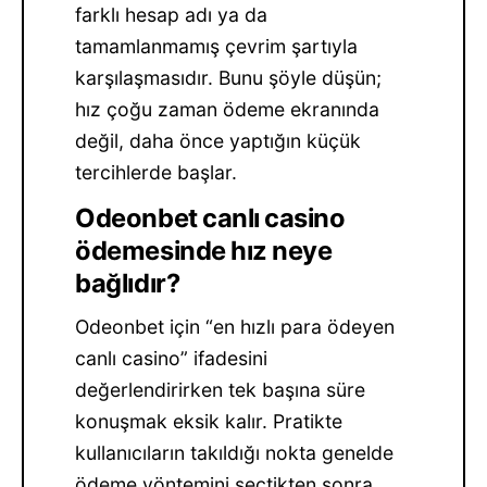
farklı hesap adı ya da
tamamlanmamış çevrim şartıyla
karşılaşmasıdır. Bunu şöyle düşün;
hız çoğu zaman ödeme ekranında
değil, daha önce yaptığın küçük
tercihlerde başlar.
Odeonbet canlı casino
ödemesinde hız neye
bağlıdır?
Odeonbet için “en hızlı para ödeyen
canlı casino” ifadesini
değerlendirirken tek başına süre
konuşmak eksik kalır. Pratikte
kullanıcıların takıldığı nokta genelde
ödeme yöntemini seçtikten sonra