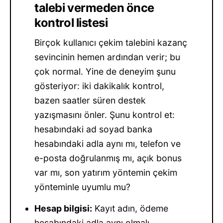
talebi vermeden önce
kontrol listesi
Birçok kullanıcı çekim talebini kazanç
sevincinin hemen ardından verir; bu
çok normal. Yine de deneyim şunu
gösteriyor: iki dakikalık kontrol,
bazen saatler süren destek
yazışmasını önler. Şunu kontrol et:
hesabındaki ad soyad banka
hesabındaki adla aynı mı, telefon ve
e-posta doğrulanmış mı, açık bonus
var mı, son yatırım yöntemin çekim
yönteminle uyumlu mu?
Hesap bilgisi:
Kayıt adın, ödeme
hesabındaki adla aynı olmalı.