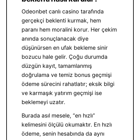
Odeonbet canlı casino tarafında
gerçekçi beklenti kurmak, hem
paranı hem moralini korur. Her çekim
anında sonuçlanacak diye
düşünürsen en ufak bekleme sinir
bozucu hale gelir. Çoğu durumda
düzgün kayıt, tamamlanmış
doğrulama ve temiz bonus geçmişi
ödeme sürecini rahatlatır; eksik bilgi
ve karmaşık yatırım geçmişi ise
beklemeyi uzatır.
Burada asıl mesele, “en hızlı”
kelimesini ölçülü okumaktır. En hızlı
ödeme, senin hesabında da aynı