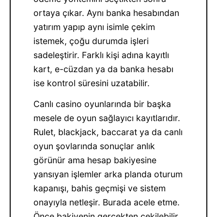
ortaya çıkar. Aynı banka hesabından
yatırım yapıp aynı isimle çekim
istemek, çoğu durumda işleri
sadeleştirir. Farklı kişi adına kayıtlı
kart, e-cüzdan ya da banka hesabı
ise kontrol süresini uzatabilir.
Canlı casino oyunlarında bir başka
mesele de oyun sağlayıcı kayıtlarıdır.
Rulet, blackjack, baccarat ya da canlı
oyun şovlarında sonuçlar anlık
görünür ama hesap bakiyesine
yansıyan işlemler arka planda oturum
kapanışı, bahis geçmişi ve sistem
onayıyla netleşir. Burada acele etme.
Önce bakiyenin gerçekten çekilebilir