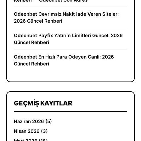
Odeonbet Cevrimsiz Nakit Iade Veren Siteler:
2026 Güncel Rehberi
Odeonbet Payfix Yatırım Limitleri Guncel: 2026
Güncel Rehberi
Odeonbet En Hızlı Para Odeyen Canli: 2026
Güncel Rehberi
GEÇMIŞ KAYITLAR
Haziran 2026 (5)
Nisan 2026 (3)
Mart 2026 (18)