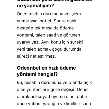
ne yapmalıyım?
Önce talebin durumunu ve işlem
numarasını not et. Sonra canlı
desteğe tek mesajda ödeme
yöntemi, talep saati ve görünen
uyarıyı yaz. Aynı konu için sürekli
yeni talep açmak çoğu durumda
süreci netleştirmez.
Odeonbet en hızlı ödeme
yöntemi hangisi?
Bu, hesabın durumuna ve o anda açık
olan yöntemlere göre değişir. Genel
olarak ad-soyad uyumu olan, daha
önce yatırım yaptığın ve limitleri sana