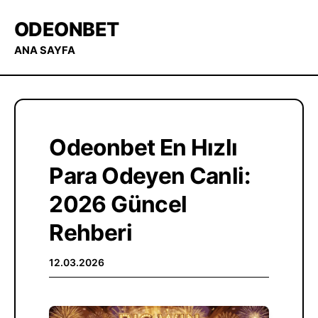
ODEONBET
ANA SAYFA
Odeonbet En Hızlı
Para Odeyen Canli:
2026 Güncel
Rehberi
12.03.2026