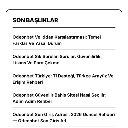
SON BAŞLIKLAR
Odeonbet Ve İddaa Karşılaştırması: Temel
Farklar Ve Yasal Durum
Odeonbet Sık Sorulan Sorular: Güvenilirlik,
Lisans Ve Para Çekme
Odeonbet Türkiye: Tl Desteği, Türkçe Arayüz Ve
Erişim Rehberi
Odeonbet Güvenilir Bahis Sitesi Nasıl Seçilir:
Adım Adım Rehber
Odeonbet Son Giriş Adresi: 2026 Güncel Rehberi
— Odeonbet Son Giris Ad