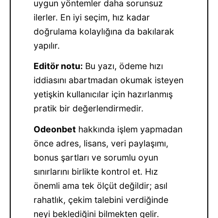
uygun yöntemler daha sorunsuz
ilerler. En iyi seçim, hız kadar
doğrulama kolaylığına da bakılarak
yapılır.
Editör notu:
Bu yazı, ödeme hızı
iddiasını abartmadan okumak isteyen
yetişkin kullanıcılar için hazırlanmış
pratik bir değerlendirmedir.
Odeonbet
hakkında işlem yapmadan
önce adres, lisans, veri paylaşımı,
bonus şartları ve sorumlu oyun
sınırlarını birlikte kontrol et. Hız
önemli ama tek ölçüt değildir; asıl
rahatlık, çekim talebini verdiğinde
neyi beklediğini bilmekten gelir.