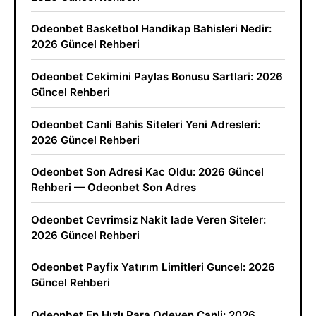
Odeonbet Basketbol Handikap Bahisleri Nedir:
2026 Güncel Rehberi
Odeonbet Cekimini Paylas Bonusu Sartlari: 2026
Güncel Rehberi
Odeonbet Canli Bahis Siteleri Yeni Adresleri:
2026 Güncel Rehberi
Odeonbet Son Adresi Kac Oldu: 2026 Güncel
Rehberi — Odeonbet Son Adres
Odeonbet Cevrimsiz Nakit Iade Veren Siteler:
2026 Güncel Rehberi
Odeonbet Payfix Yatırım Limitleri Guncel: 2026
Güncel Rehberi
Odeonbet En Hızlı Para Odeyen Canli: 2026