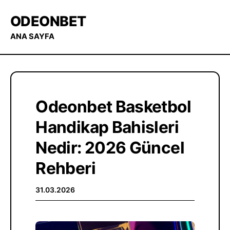
ODEONBET
ANA SAYFA
Odeonbet Basketbol
Handikap Bahisleri
Nedir: 2026 Güncel
Rehberi
31.03.2026