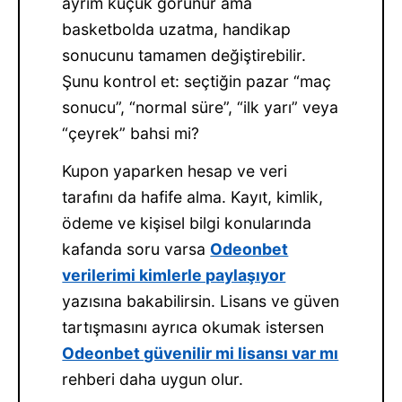
ayrım küçük görünür ama
basketbolda uzatma, handikap
sonucunu tamamen değiştirebilir.
Şunu kontrol et: seçtiğin pazar “maç
sonucu”, “normal süre”, “ilk yarı” veya
“çeyrek” bahsi mi?
Kupon yaparken hesap ve veri
tarafını da hafife alma. Kayıt, kimlik,
ödeme ve kişisel bilgi konularında
kafanda soru varsa
Odeonbet
verilerimi kimlerle paylaşıyor
yazısına bakabilirsin. Lisans ve güven
tartışmasını ayrıca okumak istersen
Odeonbet güvenilir mi lisansı var mı
rehberi daha uygun olur.