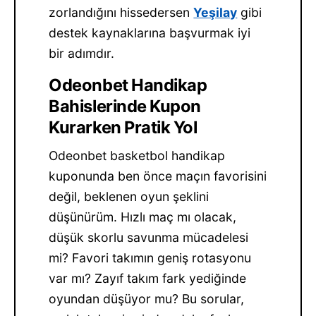
zorlandığını hissedersen
Yeşilay
gibi
destek kaynaklarına başvurmak iyi
bir adımdır.
Odeonbet Handikap
Bahislerinde Kupon
Kurarken Pratik Yol
Odeonbet basketbol handikap
kuponunda ben önce maçın favorisini
değil, beklenen oyun şeklini
düşünürüm. Hızlı maç mı olacak,
düşük skorlu savunma mücadelesi
mi? Favori takımın geniş rotasyonu
var mı? Zayıf takım fark yediğinde
oyundan düşüyor mu? Bu sorular,