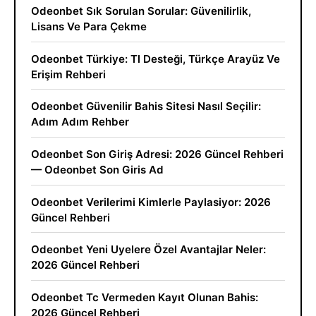
Odeonbet Sık Sorulan Sorular: Güvenilirlik,
Lisans Ve Para Çekme
Odeonbet Türkiye: Tl Desteği, Türkçe Arayüz Ve
Erişim Rehberi
Odeonbet Güvenilir Bahis Sitesi Nasıl Seçilir:
Adım Adım Rehber
Odeonbet Son Giriş Adresi: 2026 Güncel Rehberi
— Odeonbet Son Giris Ad
Odeonbet Verilerimi Kimlerle Paylasiyor: 2026
Güncel Rehberi
Odeonbet Yeni Uyelere Özel Avantajlar Neler:
2026 Güncel Rehberi
Odeonbet Tc Vermeden Kayıt Olunan Bahis:
2026 Güncel Rehberi