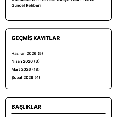
Güncel Rehberi
GEÇMIŞ KAYITLAR
Haziran 2026 (5)
Nisan 2026 (3)
Mart 2026 (18)
Şubat 2026 (4)
BAŞLIKLAR