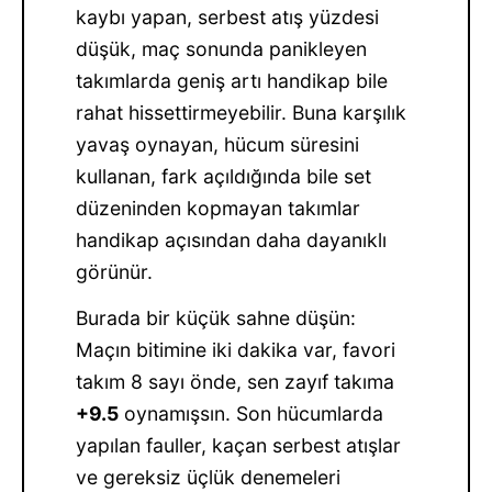
kaybı yapan, serbest atış yüzdesi
düşük, maç sonunda panikleyen
takımlarda geniş artı handikap bile
rahat hissettirmeyebilir. Buna karşılık
yavaş oynayan, hücum süresini
kullanan, fark açıldığında bile set
düzeninden kopmayan takımlar
handikap açısından daha dayanıklı
görünür.
Burada bir küçük sahne düşün:
Maçın bitimine iki dakika var, favori
takım 8 sayı önde, sen zayıf takıma
+9.5
oynamışsın. Son hücumlarda
yapılan fauller, kaçan serbest atışlar
ve gereksiz üçlük denemeleri