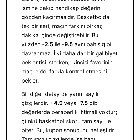
ismine bakıp handikap değerini
gözden kaçırmasıdır. Basketbolda
tek bir seri, maçın farkını birkaç
dakika içinde değiştirebilir. Bu
yüzden
-2.5
ile
-9.5
aynı bahis gibi
davranmaz. İlki daha dar bir galibiyet
beklentisi isterken, ikincisi favorinin
maçı ciddi farkla kontrol etmesini
bekler.
Bir diğer detay da yarım sayılı
çizgilerdir.
+4.5
veya
-7.5
gibi
değerlerde beraberlik ihtimali yoktur;
çünkü basketbol skoru tam sayı ile
biter. Bu, kupon sonucunu netleştirir.
Tam sayılı çizgilerde ise bazı