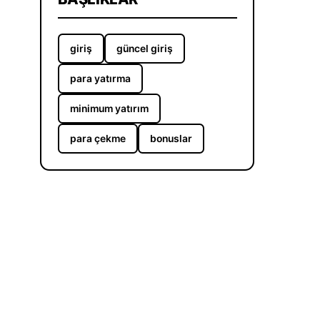
giriş
güncel giriş
para yatırma
minimum yatırım
para çekme
bonuslar