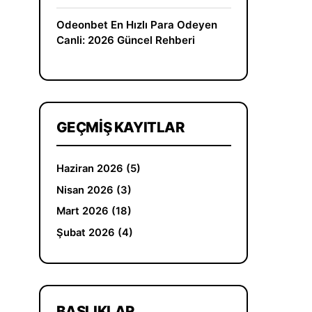
Odeonbet En Hızlı Para Odeyen
Canli: 2026 Güncel Rehberi
GEÇMIŞ KAYITLAR
Haziran 2026 (5)
Nisan 2026 (3)
Mart 2026 (18)
Şubat 2026 (4)
BAŞLIKLAR