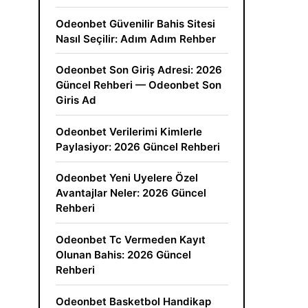
Odeonbet Güvenilir Bahis Sitesi
Nasıl Seçilir: Adım Adım Rehber
Odeonbet Son Giriş Adresi: 2026
Güncel Rehberi — Odeonbet Son
Giris Ad
Odeonbet Verilerimi Kimlerle
Paylasiyor: 2026 Güncel Rehberi
Odeonbet Yeni Uyelere Özel
Avantajlar Neler: 2026 Güncel
Rehberi
Odeonbet Tc Vermeden Kayıt
Olunan Bahis: 2026 Güncel
Rehberi
Odeonbet Basketbol Handikap