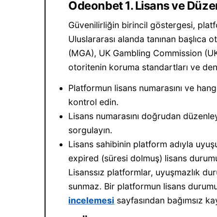
Odeonbet 1. Lisans ve Düze
Güvenilirliğin birincil göstergesi, plat
Uluslararası alanda tanınan başlıca o
(MGA), UK Gambling Commission (UKG
otoritenin koruma standartları ve den
Platformun lisans numarasını ve hangi o
kontrol edin.
Lisans numarasını doğrudan düzenle
sorgulayın.
Lisans sahibinin platform adıyla uyuş
expired (süresi dolmuş) lisans durumu 
Lisanssız platformlar, uyuşmazlık d
sunmaz. Bir platformun lisans durum
incelemesi
sayfasından bağımsız kayn