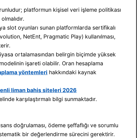
nludur; platformun kişisel veri işleme politikası
 olmalıdır.
a slot oyunları sunan platformlarda sertifikalı
volution, NetEnt, Pragmatic Play) kullanılması,
erir.
iyasa ortalamasından belirgin biçimde yüksek
modelinin işareti olabilir. Oran hesaplama
aplama yöntemleri
hakkındaki kaynak
enli liman bahis siteleri 2026
linde karşılaştırmalı bilgi sunmaktadır.
 lisans doğrulaması, ödeme şeffaflığı ve sorumlu
stematik bir değerlendirme sürecini gerektirir.