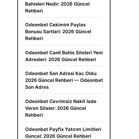
Bahisleri Nedir: 2026 Güncel
Rehberi
Odeonbet Cekimini Paylas
Bonusu Sartlari: 2026 Güncel
Rehberi
Odeonbet Canli Bahis Siteleri Yeni
Adresleri: 2026 Güncel Rehberi
Odeonbet Son Adresi Kac Oldu:
2026 Güncel Rehberi — Odeonbet
Son Adres
Odeonbet Cevrimsiz Nakit Iade
Veren Siteler: 2026 Güncel
Rehberi
Odeonbet Payfix Yatırım Limitleri
Guncel: 2026 Güncel Rehberi