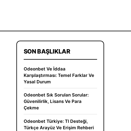
SON BAŞLIKLAR
Odeonbet Ve İddaa
Karşılaştırması: Temel Farklar Ve
Yasal Durum
Odeonbet Sık Sorulan Sorular:
Güvenilirlik, Lisans Ve Para
Çekme
Odeonbet Türkiye: Tl Desteği,
Türkçe Arayüz Ve Erişim Rehberi