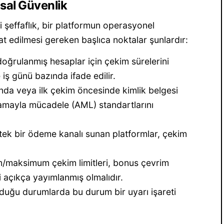
nsal Güvenlik
 şeffaflık, bir platformun operasyonel
kat edilmesi gereken başlıca noktalar şunlardır:
doğrulanmış hesaplar için çekim sürelerini
e iş günü bazında ifade edilir.
ında veya ilk çekim öncesinde kimlik belgesi
lamayla mücadele (AML) standartlarını
tek bir ödeme kanalı sunan platformlar, çekim
maksimum çekim limitleri, bonus çevrim
eri açıkça yayımlanmış olmalıdır.
olduğu durumlarda bu durum bir uyarı işareti