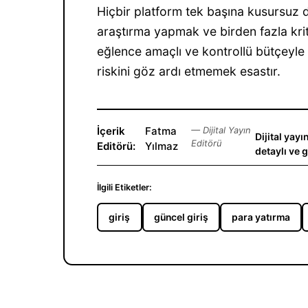
Hiçbir platform tek başına kusursuz d
araştırma yapmak ve birden fazla krite
eğlence amaçlı ve kontrollü bütçeyle 
riskini göz ardı etmemek esastır.
İçerik
Fatma
— Dijital Yayın
Dijital yayı
Editörü
Editörü:
Yılmaz
detaylı ve 
İlgili Etiketler:
giriş
güncel giriş
para yatırma