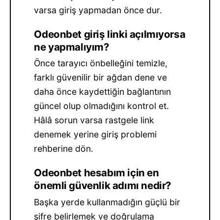
varsa giriş yapmadan önce dur.
Odeonbet giriş linki açılmıyorsa
ne yapmalıyım?
Önce tarayıcı önbelleğini temizle,
farklı güvenilir bir ağdan dene ve
daha önce kaydettiğin bağlantının
güncel olup olmadığını kontrol et.
Hâlâ sorun varsa rastgele link
denemek yerine giriş problemi
rehberine dön.
Odeonbet hesabım için en
önemli güvenlik adımı nedir?
Başka yerde kullanmadığın güçlü bir
şifre belirlemek ve doğrulama