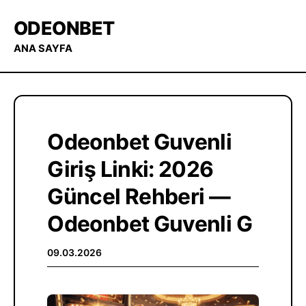
ODEONBET
ANA SAYFA
Odeonbet Guvenli
Giriş Linki: 2026
Güncel Rehberi —
Odeonbet Guvenli G
09.03.2026