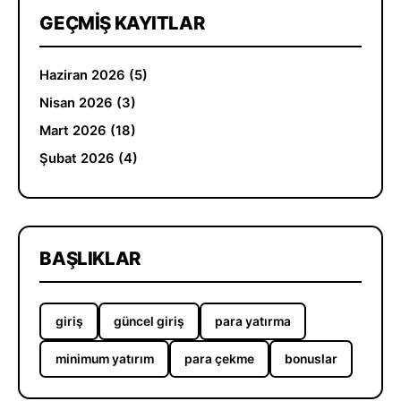
GEÇMIŞ KAYITLAR
Haziran 2026 (5)
Nisan 2026 (3)
Mart 2026 (18)
Şubat 2026 (4)
BAŞLIKLAR
giriş
güncel giriş
para yatırma
minimum yatırım
para çekme
bonuslar