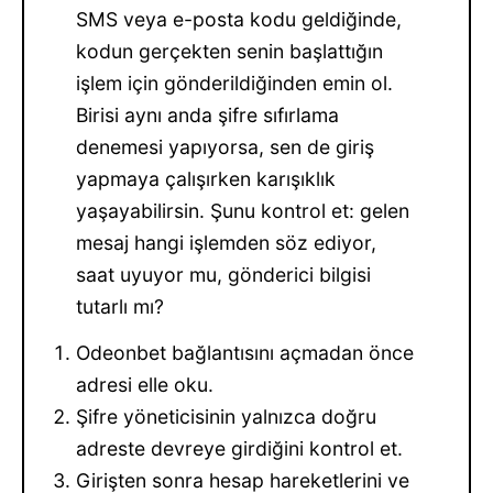
SMS veya e-posta kodu geldiğinde,
kodun gerçekten senin başlattığın
işlem için gönderildiğinden emin ol.
Birisi aynı anda şifre sıfırlama
denemesi yapıyorsa, sen de giriş
yapmaya çalışırken karışıklık
yaşayabilirsin. Şunu kontrol et: gelen
mesaj hangi işlemden söz ediyor,
saat uyuyor mu, gönderici bilgisi
tutarlı mı?
Odeonbet bağlantısını açmadan önce
adresi elle oku.
Şifre yöneticisinin yalnızca doğru
adreste devreye girdiğini kontrol et.
Girişten sonra hesap hareketlerini ve