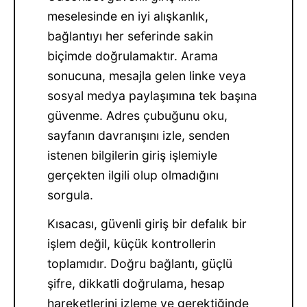
meselesinde en iyi alışkanlık,
bağlantıyı her seferinde sakin
biçimde doğrulamaktır. Arama
sonucuna, mesajla gelen linke veya
sosyal medya paylaşımına tek başına
güvenme. Adres çubuğunu oku,
sayfanın davranışını izle, senden
istenen bilgilerin giriş işlemiyle
gerçekten ilgili olup olmadığını
sorgula.
Kısacası, güvenli giriş bir defalık bir
işlem değil, küçük kontrollerin
toplamıdır. Doğru bağlantı, güçlü
şifre, dikkatli doğrulama, hesap
hareketlerini izleme ve gerektiğinde