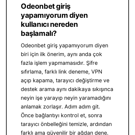
Odeonbet giriş
yapamıyorum diyen
kullanıcı nereden
başlamalı?
Odeonbet giriş yapamıyorum diyen
biri için ilk önerim, aynı anda çok
fazla işlem yapmamasıdır. Şifre
sıfırlama, farklı link deneme, VPN
açıp kapama, tarayıcı değiştirme ve
destek arama aynı dakikaya sıkışınca
neyin işe yarayıp neyin yaramadığını
anlamak zorlaşır. Adım adım git.
Önce bağlantıyı kontrol et, sonra
tarayıcı önbelleğini temizle, ardından
farklı ama güvenilir bir ağdan dene.