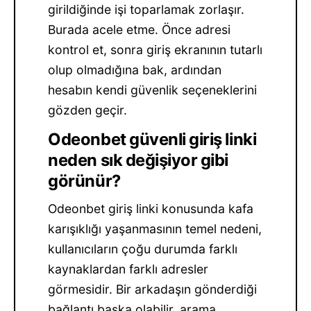
girildiğinde işi toparlamak zorlaşır.
Burada acele etme. Önce adresi
kontrol et, sonra giriş ekranının tutarlı
olup olmadığına bak, ardından
hesabın kendi güvenlik seçeneklerini
gözden geçir.
Odeonbet güvenli giriş linki
neden sık değişiyor gibi
görünür?
Odeonbet giriş linki konusunda kafa
karışıklığı yaşanmasının temel nedeni,
kullanıcıların çoğu durumda farklı
kaynaklardan farklı adresler
görmesidir. Bir arkadaşın gönderdiği
bağlantı başka olabilir, arama