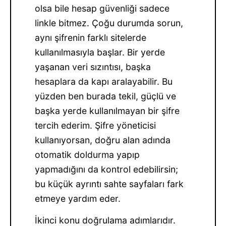
olsa bile hesap güvenliği sadece
linkle bitmez. Çoğu durumda sorun,
aynı şifrenin farklı sitelerde
kullanılmasıyla başlar. Bir yerde
yaşanan veri sızıntısı, başka
hesaplara da kapı aralayabilir. Bu
yüzden ben burada tekil, güçlü ve
başka yerde kullanılmayan bir şifre
tercih ederim. Şifre yöneticisi
kullanıyorsan, doğru alan adında
otomatik doldurma yapıp
yapmadığını da kontrol edebilirsin;
bu küçük ayrıntı sahte sayfaları fark
etmeye yardım eder.
İkinci konu doğrulama adımlarıdır.