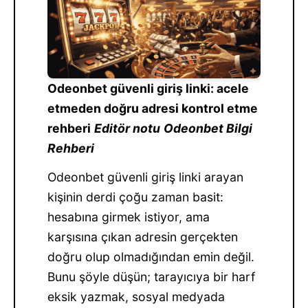
Odeonbet güvenli giriş linki: acele
etmeden doğru adresi kontrol etme
rehberi
Editör notu
Odeonbet Bilgi
Rehberi
Odeonbet güvenli giriş linki arayan
kişinin derdi çoğu zaman basit:
hesabına girmek istiyor, ama
karşısına çıkan adresin gerçekten
doğru olup olmadığından emin değil.
Bunu şöyle düşün; tarayıcıya bir harf
eksik yazmak, sosyal medyada