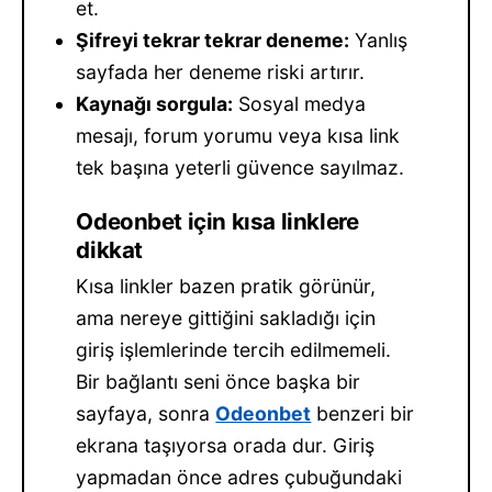
et.
Şifreyi tekrar tekrar deneme:
Yanlış
sayfada her deneme riski artırır.
Kaynağı sorgula:
Sosyal medya
mesajı, forum yorumu veya kısa link
tek başına yeterli güvence sayılmaz.
Odeonbet için kısa linklere
dikkat
Kısa linkler bazen pratik görünür,
ama nereye gittiğini sakladığı için
giriş işlemlerinde tercih edilmemeli.
Bir bağlantı seni önce başka bir
sayfaya, sonra
Odeonbet
benzeri bir
ekrana taşıyorsa orada dur. Giriş
yapmadan önce adres çubuğundaki